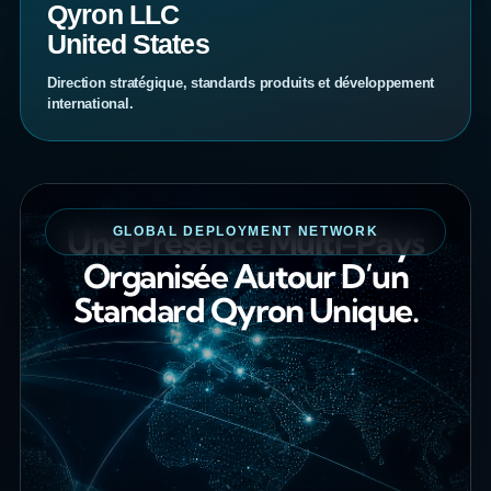
Qyron LLC
United States
Direction stratégique, standards produits et développement
international.
Une Présence Multi-Pays
GLOBAL DEPLOYMENT NETWORK
Organisée Autour D’un
Standard Qyron Unique.