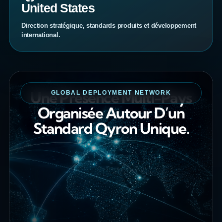
United States
Direction stratégique, standards produits et développement
international.
Une Présence Multi-Pays
GLOBAL DEPLOYMENT NETWORK
Organisée Autour D’un
Standard Qyron Unique.