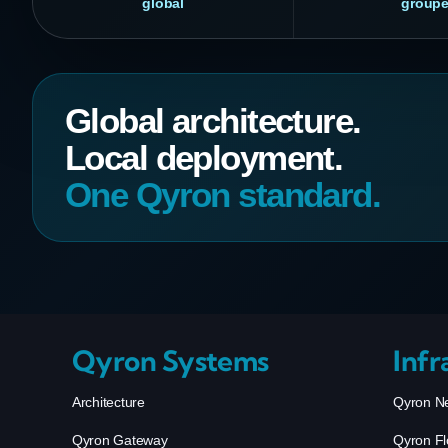
global
group
Global architecture.
Local deployment.
One Qyron standard.
Qyron Systems
Infr
Architecture
Qyron N
Qyron Gateway
Qyron F