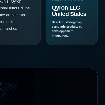
-Unis, Qyron
Qyron LLC
ional autour d’une
United States
ne architecture
rente et
Direction stratégique,
standards produits et
urs marchés
développement
international.