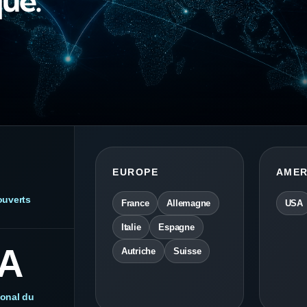
ue.
EUROPE
AMER
ouverts
France
Allemagne
USA
Italie
Espagne
A
Autriche
Suisse
ional du