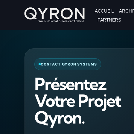
Skip
ACCUEIL
ARCHI
to
PARTNERS
content
CONTACT QYRON SYSTEMS
Présentez
Votre Projet
Qyron.