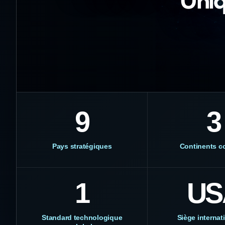
Uniq
9
3
Pays stratégiques
Continents c
1
US
Standard technologique
Siège internat