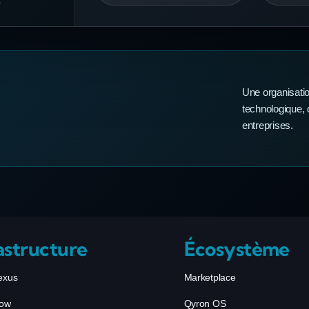
e
Une organisatio
technologique,
entreprises.
astructure
Écosystème
exus
Marketplace
low
Qyron OS