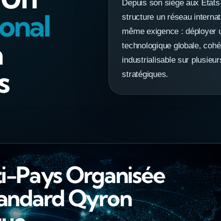
Depuis son siège aux États
ional
structure un réseau internat
même exigence : déployer u
a
technologique globale, cohé
industrialisable sur plusie
s
stratégiques.
i-Pays Organisée
tandard Qyron