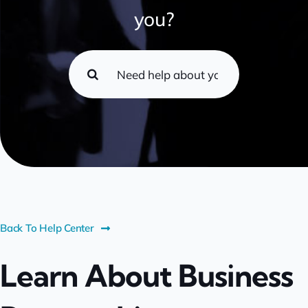
you?
Search
for:
Back To Help Center
Learn About Business