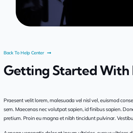
Back To Help Center
Getting Started With 
Praesent velit lorem, malesuada vel nisl vel, euismod conse
sem. Maecenas nec volutpat sapien, id finibus sapien. Donec
pretium. Proin eu magna et nibh tincidunt pulvinar. Vestibulum
Aenean venenatis dolor at ipsum ultricies, cursus ultrices