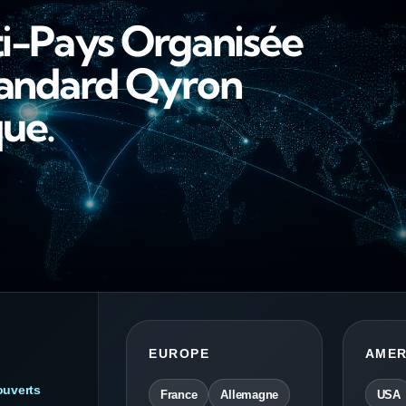
i-Pays Organisée
tandard Qyron
ue.
EUROPE
AMER
ouverts
France
Allemagne
USA