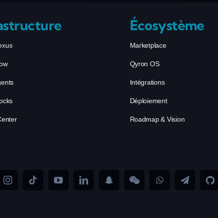
astructure
Écosystème
exus
Marketplace
low
Qyron OS
gents
Intégrations
ocks
Déploiement
Center
Roadmap & Vision