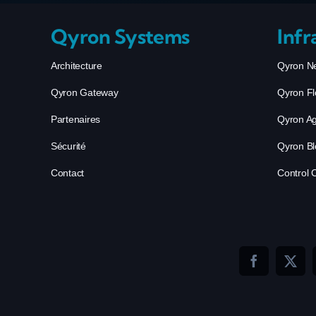
Qyron Systems
Infr
Architecture
Qyron N
Qyron Gateway
Qyron F
Partenaires
Qyron A
Sécurité
Qyron Bl
Contact
Control 