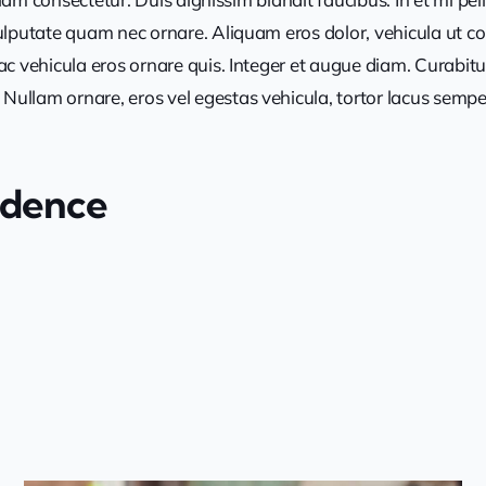
utate quam nec ornare. Aliquam eros dolor, vehicula ut conval
 vehicula eros ornare quis. Integer et augue diam. Curabitur 
lam ornare, eros vel egestas vehicula, tortor lacus semper 
idence