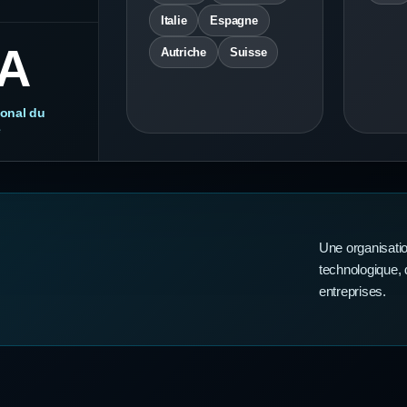
Italie
Espagne
A
Autriche
Suisse
ional du
e
Une organisatio
technologique,
entreprises.