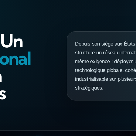
 Un
Depuis son siège aux États
ional
structure un réseau internat
même exigence : déployer u
a
technologique globale, cohé
industrialisable sur plusie
s
stratégiques.