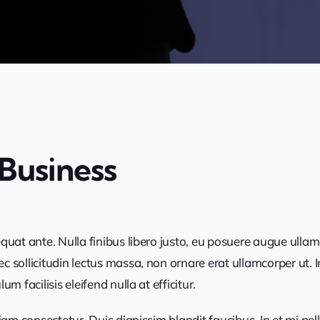
Business
quat ante. Nulla finibus libero justo, eu posuere augue ullam
 sollicitudin lectus massa, non ornare erat ullamcorper ut. I
 facilisis eleifend nulla at efficitur.
 diam consectetur. Duis dignissim blandit faucibus. In et mi 